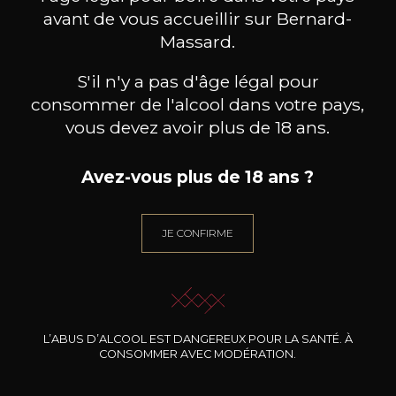
avant de vous accueillir sur Bernard-
Massard.
S'il n'y a pas d'âge légal pour
consommer de l'alcool dans votre pays,
vous devez avoir plus de 18 ans.
Avez-vous plus de 18 ans ?
JE CONFIRME
CAVE LANGUEDOC-
CAVE LANGUEDOC-
ROUSSILLON
ROUSSILLON
Es
Villa D’Oc Rosé
Chardonnay Pays D’OC IGP
2025
2024
5
7
/
Pr
75cl /
75cl /
,13€
,31€
L’ABUS D’ALCOOL EST DANGEREUX POUR LA SANTÉ. À
CONSOMMER AVEC MODÉRATION.