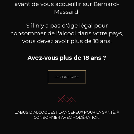
avant de vous accueillir sur Bernard-
Massard.
S'il n'y a pas d'âge légal pour
consommer de l'alcool dans votre pays,
vous devez avoir plus de 18 ans.
Avez-vous plus de 18 ans ?
CHÂTEAU LE CROCK
CHÂTEAU LE CROCK
CH
JE CONFIRME
Saint Estèphe
Saint Estèphe
2022
2021
41
37
75cl /
75cl /
75c
,04€
,05€
L’ABUS D’ALCOOL EST DANGEREUX POUR LA SANTÉ. À
CONSOMMER AVEC MODÉRATION.