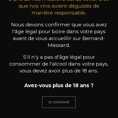
que nos vins soient dégustés de
manière responsable.
MAISON BROTTE
LEIZAOLA
DO
Esprit Côtes du Rhône
Paloma del Sacramento Rioja
Nous devons confirmer que vous avez
Pet
2023
2022
l'âge légal pour boire dans votre pays
avant de vous accueillir sur Bernard-
18
/
Produit indisponible
75cl /
75
Massard.
,72€
S'il n'y a pas d'âge légal pour
consommer de l'alcool dans votre pays,
vous devez avoir plus de 18 ans.
BESOIN D’UN CONSEIL ?
Avez-vous plus de 18 ans ?
NOTRE SOMMELIER VOUS ACCOMPAGNE
JE CONFIRME
JE ME LAISSE GUIDER