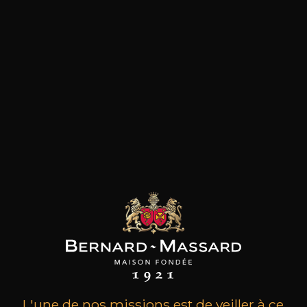
les clients qui ont acheté ce
produit ont également acheté
ceux-ci
L'une de nos missions est de veiller à ce