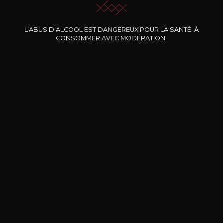
Nos promotions
L’ABUS D’ALCOOL EST DANGEREUX POUR LA SANTÉ. À
CONSOMMER AVEC MODÉRATION.
DOMAINE CLOS DES
BERNARD-MASSARD
CHÂ
ROCHERS
Pinot Noir Rosé MN AOP