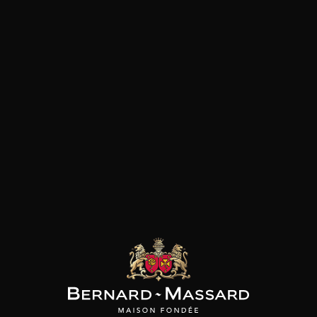
Fruits noirs
Pâtes
Fruits rouges
Pizza
Plat végétarien
Fromage
Viande rouge
les clients qui ont acheté ce
produit ont également acheté
ceux-ci