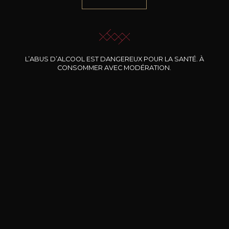
NOTRE SOMMELIER VOUS ACCOMPAGNE
JE ME LAISSE GUIDER
L’ABUS D’ALCOOL EST DANGEREUX POUR LA SANTÉ. À
CONSOMMER AVEC MODÉRATION.
Nos promotions