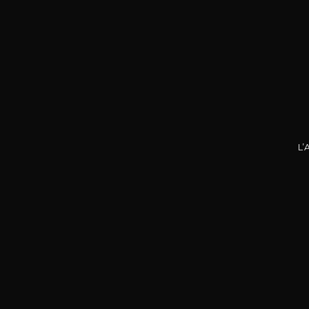
Nos promotions
L’
DOMA
La P
R