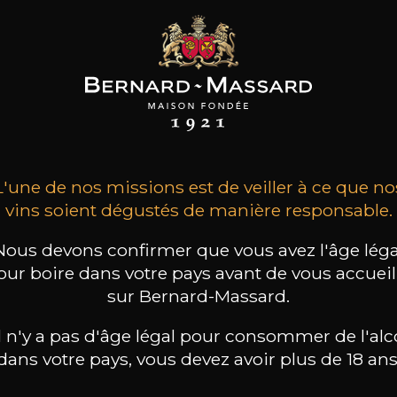
SON BROTTE
LEIZAOLA
DOMAINE CLOS DES
ROCHERS
 Côtes du Rhône
Paloma del Sacramento
Rioja
Prototype Chardonnay
2023
2022
2024
L'une de nos missions est de veiller à ce que no
vins soient dégustés de manière responsable.
18
39
/
t indisponible
75cl /
75cl /
,72€
,90€
Nous devons confirmer que vous avez l'âge léga
our boire dans votre pays avant de vous accueill
sur Bernard-Massard.
il n'y a pas d'âge légal pour consommer de l'alc
dans votre pays, vous devez avoir plus de 18 ans