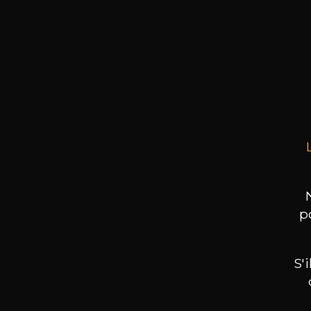
acheté ceux-ci
MAI
Esprit
Produi
p
S'