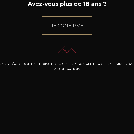
Avez-vous plus de 18 ans ?
JE CONFIRME
ABUS D’ALCOOL EST DANGEREUX POUR LA SANTÉ. À CONSOMMER A
MODÉRATION.
INE CLOS DES
BERNARD-MASSARD
CHÂTEAU DE
ROCHERS
PIBARNON
Pinot Noir Rosé MN
AOP
etite Fleur des
Bandol Rosé
ochers Rosé