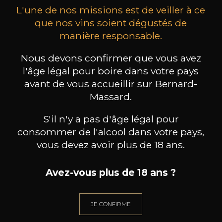
L'une de nos missions est de veiller à ce
que nos vins soient dégustés de
manière responsable.
Nous devons confirmer que vous avez
MAISON BROTTE
CHAMPAGNE DEUTZ
CH
Esprit Côtes du Rhône
Blanc de Blancs
l'âge légal pour boire dans votre pays
2023
2019
avant de vous accueillir sur Bernard-
Massard.
199
/
Produit indisponible
150cl /
75
,86€
S'il n'y a pas d'âge légal pour
consommer de l'alcool dans votre pays,
vous devez avoir plus de 18 ans.
Avez-vous plus de 18 ans ?
BESOIN D’UN CONSEIL ?
NOTRE SOMMELIER VOUS ACCOMPAGNE
JE CONFIRME
JE ME LAISSE GUIDER