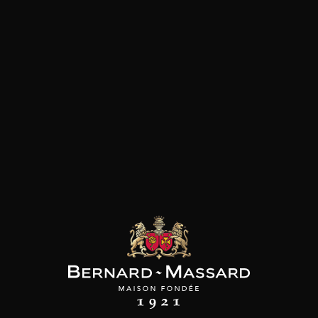
Viande blanche
les clients qui ont acheté ce
produit ont également acheté
ceux-ci