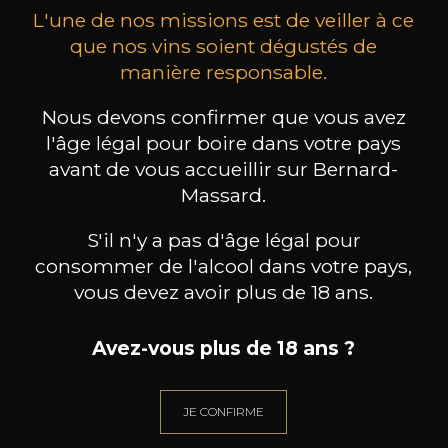
L'une de nos missions est de veiller à ce
que nos vins soient dégustés de
manière responsable.
Nous devons confirmer que vous avez
MAISON BROTTE
CHAMPAGNE DEUTZ
CH
Esprit Côtes du Rhône
Blanc de Blancs
l'âge légal pour boire dans votre pays
2023
2019
avant de vous accueillir sur Bernard-
Massard.
199
/
Produit indisponible
150cl /
75
,86€
S'il n'y a pas d'âge légal pour
consommer de l'alcool dans votre pays,
vous devez avoir plus de 18 ans.
Avez-vous plus de 18 ans ?
BESOIN D’UN CONSEIL ?
NOTRE SOMMELIER VOUS ACCOMPAGNE
JE CONFIRME
JE ME LAISSE GUIDER