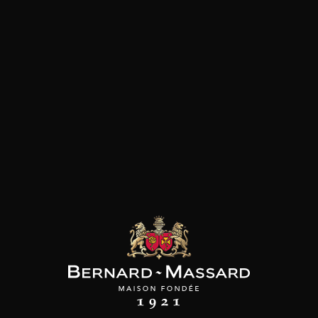
Viande rouge
les clients qui ont acheté ce
produit ont également acheté
ceux-ci