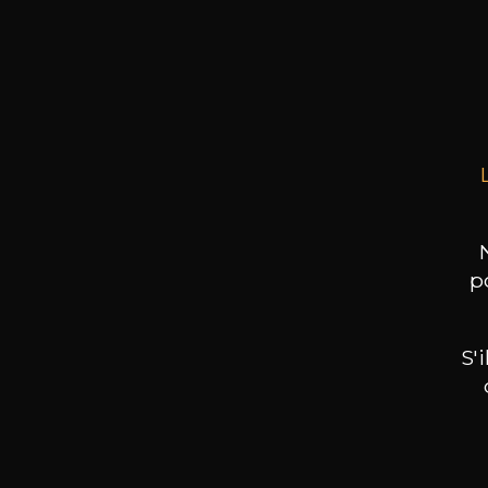
R
Le 
75cl 
p
S'