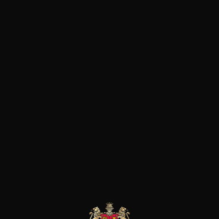
Au cœur de la Provence, à 30
sur la commune de Jouques, Re
sauvage et mystérieux.À l’abri
milieu de milliers d’hectares d
vignes…Un domaine viticole qui
du vin, du vrai.