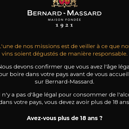
CHÂTEAU
CHÂTEAU
CHÂTEAU
EVELETTE
REVELETTE
REVELETTE
Grand Rouge
Le Grand Blanc
Le Grand Rouge
2022
2023
2019
32
32
30
/
75cl /
75cl /
,64€
,64€
,42€
L'une de nos missions est de veiller à ce que no
vins soient dégustés de manière responsable.
Nous devons confirmer que vous avez l'âge léga
our boire dans votre pays avant de vous accueill
sur Bernard-Massard.
il n'y a pas d'âge légal pour consommer de l'alc
dans votre pays, vous devez avoir plus de 18 ans
Avez-vous plus de 18 ans ?