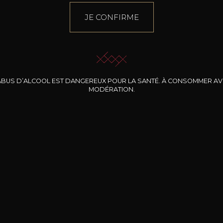
JE CONFIRME
ABUS D’ALCOOL EST DANGEREUX POUR LA SANTÉ. À CONSOMMER A
MODÉRATION.
INE CLOS DES
BERNARD-MASSARD
CHÂTEAU DE
ROCHERS
PIBARNON
Pinot Noir Rosé MN
AOP
etite Fleur des
Bandol Rosé
ochers Rosé
2024
2024
2024
cl /
17
,04
75cl /
13
,40
75cl /
34
,75
15
12
31
,34€
,06€
,27€