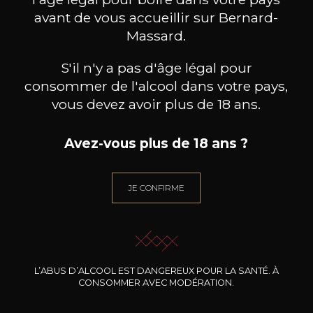
avant de vous accueillir sur Bernard-
Massard.
S'il n'y a pas d'âge légal pour
consommer de l'alcool dans votre pays,
vous devez avoir plus de 18 ans.
Avez-vous plus de 18 ans ?
JE CONFIRME
CHÂTEAU REVELETTE
CHÂTEAU REVELETTE
CH
Le Grand Rouge
Le Grand Blanc
2022
2023
32
32
75cl /
75cl /
75
,64€
,64€
L’ABUS D’ALCOOL EST DANGEREUX POUR LA SANTÉ. À
CONSOMMER AVEC MODÉRATION.