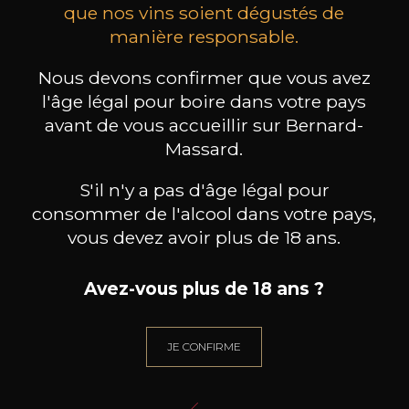
que nos vins soient dégustés de
manière responsable.
MAISON BROTTE
CHAMPAGNE DEUTZ
CH
Esprit Côtes du Rhône
Blanc de Blancs
Nous devons confirmer que vous avez
2023
2019
l'âge légal pour boire dans votre pays
199
/
Produit indisponible
avant de vous accueillir sur Bernard-
150cl /
75
,86€
Massard.
S'il n'y a pas d'âge légal pour
consommer de l'alcool dans votre pays,
vous devez avoir plus de 18 ans.
BESOIN D’UN CONSEIL ?
Avez-vous plus de 18 ans ?
NOTRE SOMMELIER VOUS ACCOMPAGNE
JE ME LAISSE GUIDER
JE CONFIRME