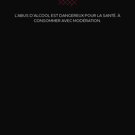
Nos promotions
L’ABUS D’ALCOOL EST DANGEREUX POUR LA SANTÉ. À
CONSOMMER AVEC MODÉRATION.
DOMAINE CLOS DES
BERNARD-MASSARD
CHÂ
ROCHERS
Pinot Noir Rosé MN AOP
La Petite Fleur des Rochers
2024