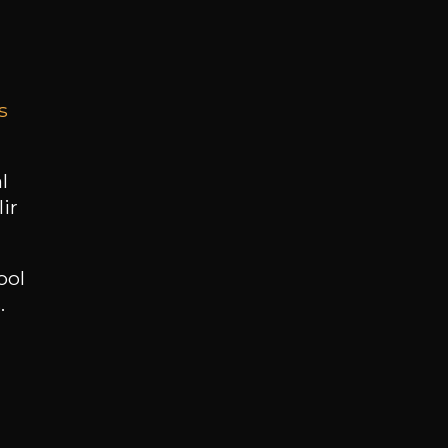
18
/
Produit indisponible
75cl /
,72€
s
l
BESOIN D’UN CONSEIL ?
ir
NOTRE SOMMELIER VOUS ACCOMPAGNE
ool
JE ME LAISSE GUIDER
.