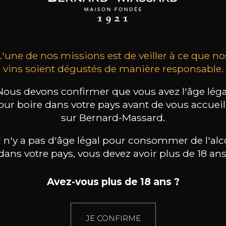
Kabinett
2025
2025
2025
71
57
75cl /
165
/
75cl /
,82€
,00€
,30€
L'une de nos missions est de veiller à ce que no
vins soient dégustés de manière responsable.
Nous devons confirmer que vous avez l'âge léga
our boire dans votre pays avant de vous accueill
sur Bernard-Massard.
il n'y a pas d'âge légal pour consommer de l'alc
dans votre pays, vous devez avoir plus de 18 ans
Avez-vous plus de 18 ans ?
JE CONFIRME