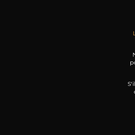
75cl 
p
S'
Nos promotions