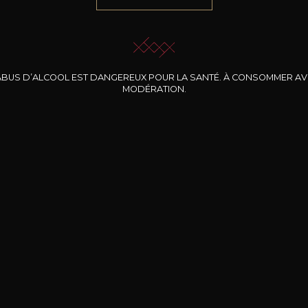
ABUS D’ALCOOL EST DANGEREUX POUR LA SANTÉ. À CONSOMMER A
MODÉRATION.
INE CLOS DES
BERNARD-MASSARD
CHÂTEAU DE
ROCHERS
PIBARNON
Pinot Noir Rosé MN
AOP
etite Fleur des
Bandol Rosé
ochers Rosé
2024
2024
2024
cl /
17
,04
75cl /
13
,40
75cl /
34
,75
15
12
31
,34€
,06€
,27€