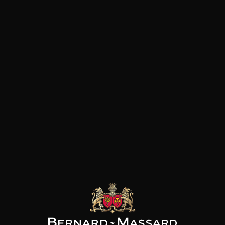
et a appartenu au monastère "
depuis sa fondation vers 700
AINE EGON
DOMAINE EGON
DOMAINE EGON
MULLER
MULLER
MULLER
llais Wiltinger
Riesling
Scharzhof Riesling
e Kupp Kabinett
Scharzhofberger
QbA