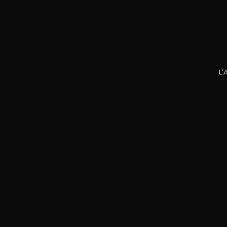
Nos promotions
L’
DOMA
La P
R
75