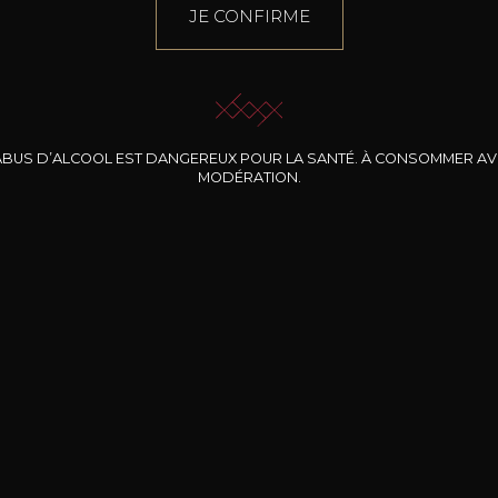
JE CONFIRME
ABUS D’ALCOOL EST DANGEREUX POUR LA SANTÉ. À CONSOMMER A
MODÉRATION.
INE CLOS DES
BERNARD-MASSARD
CHÂTEAU DE
ROCHERS
PIBARNON
Pinot Noir Rosé MN
AOP
etite Fleur des
Bandol Rosé
ochers Rosé
2024
2024
2024
cl /
17
,04
75cl /
13
,40
75cl /
34
,75
15
12
31
,34€
,06€
,27€