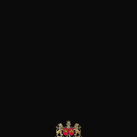
qualité et d’une pureté uniqu
rendements, des vendanges sél
approche raisonnée de la vitic
Rochers exploite plus de 35 d
terroirs très variés à dominante