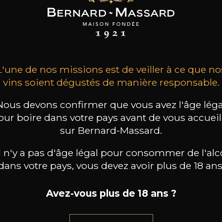
INE CLOS DES
DOMAINE CLOS DES
DOMAINE CLOS DES
ROCHERS
ROCHERS
ROCHERS
type Chardonnay
Petite Fleur des
Pinot Gris Grand
Rochers Sauvignon
Premier Cru
2024
Blanc
2025
2025
39
20
13
/
75cl /
75cl /
,90€
,46€
,40€
L'une de nos missions est de veiller à ce que no
vins soient dégustés de manière responsable.
Nous devons confirmer que vous avez l'âge léga
our boire dans votre pays avant de vous accueill
sur Bernard-Massard.
il n'y a pas d'âge légal pour consommer de l'alc
dans votre pays, vous devez avoir plus de 18 ans
Avez-vous plus de 18 ans ?