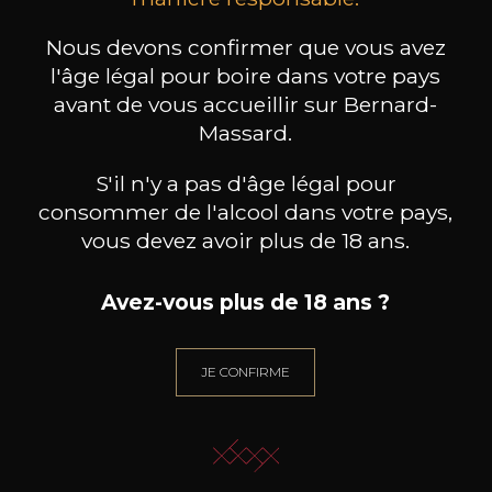
produit ont également acheté
Nous devons confirmer que vous avez
ceux-ci
l'âge légal pour boire dans votre pays
avant de vous accueillir sur Bernard-
Massard.
S'il n'y a pas d'âge légal pour
consommer de l'alcool dans votre pays,
vous devez avoir plus de 18 ans.
Avez-vous plus de 18 ans ?
JE CONFIRME
CHÂTEAU COURONNEAU
CHÂTEAU COURONNEAU
CHÂ
Bordeaux Superieur
Le Fougueux
B