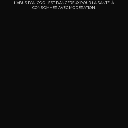
2023
2024
L’ABUS D’ALCOOL EST DANGEREUX POUR LA SANTÉ. À
CONSOMMER AVEC MODÉRATION.
7
12
37,5cl /
75cl /
,01€
,29€
BESOIN D’UN CONSEIL ?
NOTRE SOMMELIER VOUS ACCOMPAGNE
JE ME LAISSE GUIDER
Nos promotions