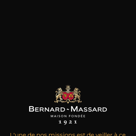
les clients qui ont acheté ce
produit ont également acheté
ceux-ci
L'une de nos missions est de veiller à ce