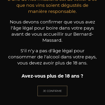
que nos vins soient dégustés de
manière responsable.
PRODUTTORI DEL
PRODUTTORI DEL
BARBARESCO
BARBARESCO
Es
Nous devons confirmer que vous avez
Langhe Nebbiolo DOC
Barbaresco DOCG
l'âge légal pour boire dans votre pays
2022
2019
avant de vous accueillir sur Bernard-
25
40
/
Pr
75cl /
75cl /
Massard.
,27€
,95€
S'il n'y a pas d'âge légal pour
consommer de l'alcool dans votre pays,
vous devez avoir plus de 18 ans.
BESOIN D’UN CONSEIL ?
Avez-vous plus de 18 ans ?
NOTRE SOMMELIER VOUS ACCOMPAGNE
JE CONFIRME
JE ME LAISSE GUIDER