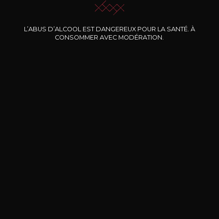
Nos promotions
L’ABUS D’ALCOOL EST DANGEREUX POUR LA SANTÉ. À
CONSOMMER AVEC MODÉRATION.
DOMAINE CLOS DES
BERNARD-MASSARD
CHÂ
ROCHERS
Pinot Noir Rosé MN AOP