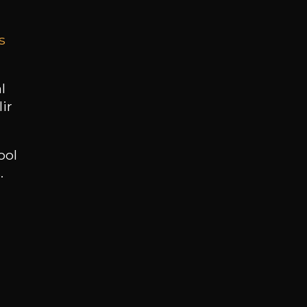
s
BESOIN D’UN CONSEIL ?
NOTRE SOMMELIER VOUS ACCOMPAGNE
l
ir
JE ME LAISSE GUIDER
ool
.