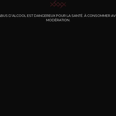
ABUS D’ALCOOL EST DANGEREUX POUR LA SANTÉ. À CONSOMMER A
MODÉRATION.
INE CLOS DES
BERNARD-MASSARD
CHÂTEAU DE
ROCHERS
PIBARNON
Pinot Noir Rosé MN
AOP
etite Fleur des
Bandol Rosé
ochers Rosé
2024
2024
2024
cl /
17
,04
75cl /
13
,40
75cl /
34
,75
15
12
31
,34€
,06€
,27€
Livraison Gratuite
Sécurisé
Livrais
À partir de 200€ d’achat
e 100% sécurisé
Sur votre lieu de tr