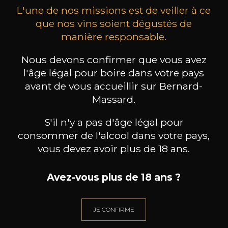
L'une de nos missions est de veiller à ce
que nos vins soient dégustés de
manière responsable.
Nous devons confirmer que vous avez
MAISON BROTTE
CHAMPAGNE DEUTZ
CH
Esprit Côtes du Rhône
Blanc de Blancs
l'âge légal pour boire dans votre pays
2023
2019
avant de vous accueillir sur Bernard-
Massard.
199
/
Produit indisponible
150cl /
75
,86€
S'il n'y a pas d'âge légal pour
consommer de l'alcool dans votre pays,
vous devez avoir plus de 18 ans.
Avez-vous plus de 18 ans ?
BESOIN D’UN CONSEIL ?
NOTRE SOMMELIER VOUS ACCOMPAGNE
JE CONFIRME
JE ME LAISSE GUIDER