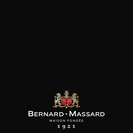
Viande rouge
les clients qui ont acheté ce
produit ont également acheté
ceux-ci