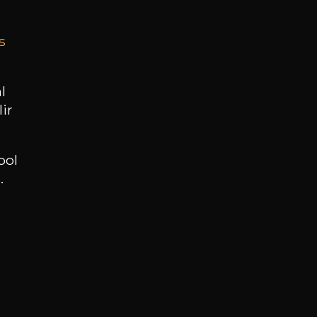
s
BESOIN D’UN CONSEIL ?
NOTRE SOMMELIER VOUS ACCOMPAGNE
l
ir
JE ME LAISSE GUIDER
ool
.