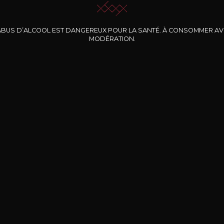
ABUS D’ALCOOL EST DANGEREUX POUR LA SANTÉ. À CONSOMMER A
MODÉRATION.
INE CLOS DES
BERNARD-MASSARD
CHÂTEAU DE
ROCHERS
PIBARNON
Pinot Noir Rosé MN
AOP
etite Fleur des
Bandol Rosé
ochers Rosé
2024
2024
2024
cl /
17
,04
75cl /
13
,40
75cl /
34
,75
15
12
31
,34€
,06€
,27€
Livraison Gratuite
Sécurisé
Livrais
À partir de 200€ d’achat
e 100% sécurisé
Sur votre lieu de tr