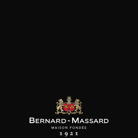
SON BROTTE
LEIZAOLA
DOMAINE CLOS DES
ROCHERS
 Côtes du Rhône
Paloma del Sacramento
Rioja
Prototype Chardonnay
2023
2022
2024
18
39
/
t indisponible
75cl /
75cl /
,72€
,90€