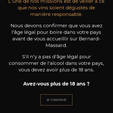
L'une de nos missions est de veiller à ce
que nos vins soient dégustés de
manière responsable.
MAISON BROTTE
CHAMPAGNE DEUTZ
CH
Nous devons confirmer que vous avez
Esprit Côtes du Rhône
Blanc de Blancs
2023
2019
l'âge légal pour boire dans votre pays
199
/
Produit indisponible
avant de vous accueillir sur Bernard-
150cl /
75
,86€
Massard.
S'il n'y a pas d'âge légal pour
consommer de l'alcool dans votre pays,
vous devez avoir plus de 18 ans.
Avez-vous plus de 18 ans ?
BESOIN D’UN CONSEIL ?
NOTRE SOMMELIER VOUS ACCOMPAGNE
JE CONFIRME
JE ME LAISSE GUIDER