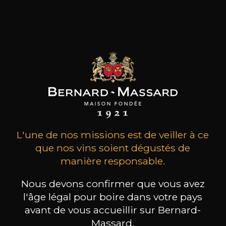
d’une indépendance consacrée depuis plus de
170 ans. Pol Roger élabore et commercialise une
gamme complète de champagnes à la qualité
reconnue par tous, professionnels comme
amateurs du monde entier. Avec
les clients qui ont acheté ce
produit ont également acheté
ceux-ci
L'une de nos missions est de veiller à ce
que nos vins soient dégustés de
manière responsable.
Nous devons confirmer que vous avez
l'âge légal pour boire dans votre pays
avant de vous accueillir sur Bernard-
Massard.