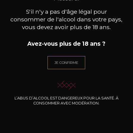
S'il n'y a pas d'âge légal pour
consommer de l'alcool dans votre pays,
vous devez avoir plus de 18 ans.
Avez-vous plus de 18 ans ?
POL ROGER
POL ROGER
Cuvée Winston Churchill
Brut – Millésimé
Cuvé
2018
2018
229
76
JE CONFIRME
75cl /
75cl /
75c
,14€
,05€
L’ABUS D’ALCOOL EST DANGEREUX POUR LA SANTÉ. À
CONSOMMER AVEC MODÉRATION.
BESOIN D’UN CONSEIL ?
NOTRE SOMMELIER VOUS ACCOMPAGNE