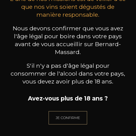
que nos vins soient dégustés de
manière responsable.
CHAMPAGNE DEUTZ
CHAMPAGNE DEUTZ
CH
Blanc de Blancs
Blanc de Blancs
Nous devons confirmer que vous avez
2020
2019
l'âge légal pour boire dans votre pays
avant de vous accueillir sur Bernard-
98
199
75cl /
150cl /
75c
Massard.
,56€
,86€
S'il n'y a pas d'âge légal pour
consommer de l'alcool dans votre pays,
vous devez avoir plus de 18 ans.
BESOIN D’UN CONSEIL ?
Avez-vous plus de 18 ans ?
NOTRE SOMMELIER VOUS ACCOMPAGNE
JE CONFIRME
JE ME LAISSE GUIDER