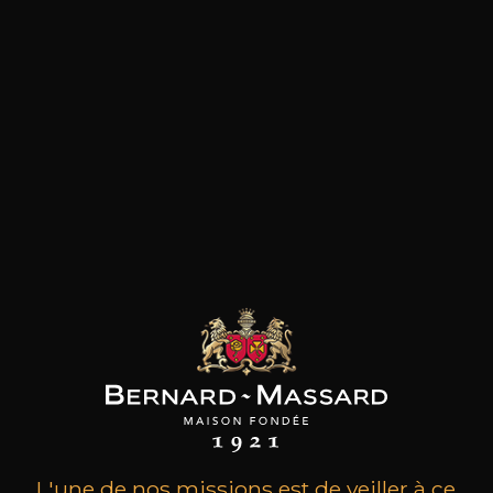
les clients qui ont acheté ce
produit ont également acheté
ceux-ci
L'une de nos missions est de veiller à ce