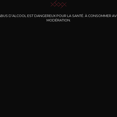
ABUS D’ALCOOL EST DANGEREUX POUR LA SANTÉ. À CONSOMMER A
MODÉRATION.
INE CLOS DES
BERNARD-MASSARD
CHÂTEAU DE
ROCHERS
PIBARNON
Pinot Noir Rosé MN
AOP
etite Fleur des
Bandol Rosé
ochers Rosé
2024
2024
2024
cl /
17
,04
75cl /
13
,40
75cl /
34
,75
15
12
31
,34€
,06€
,27€
Livraison Gratuite
Sécurisé
Livrais
À partir de 200€ d’achat
e 100% sécurisé
Sur votre lieu de tr