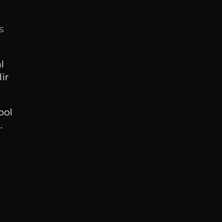
s
BESOIN D’UN CONSEIL ?
NOTRE SOMMELIER VOUS ACCOMPAGNE
l
ir
JE ME LAISSE GUIDER
ool
.