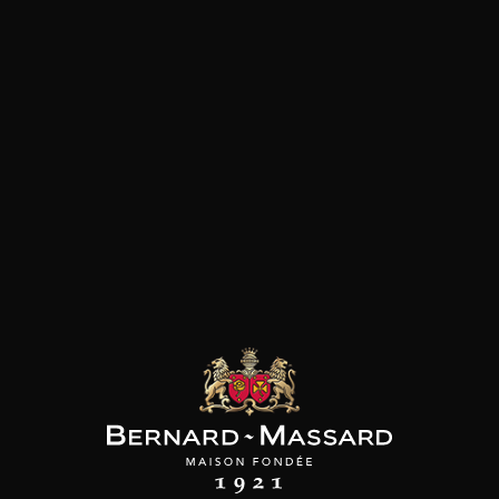
SON BROTTE
CHAMPAGNE DEUTZ
CHAMPAGNE DEUTZ
 Côtes du Rhône
Blanc de Blancs
Blanc de Blancs
2023
2019
2020
98
/
150cl /
199
t indisponible
75cl /
,56€
,86€