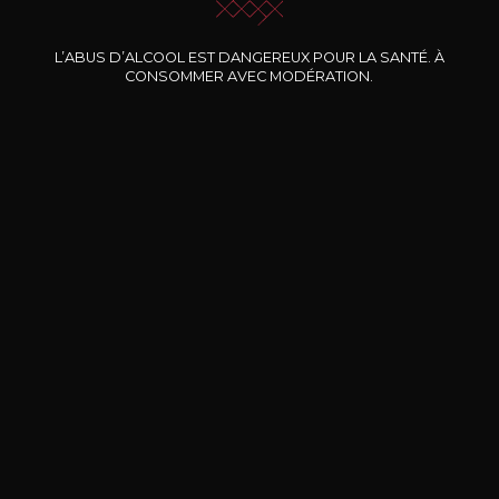
Nos promotions
L’ABUS D’ALCOOL EST DANGEREUX POUR LA SANTÉ. À
CONSOMMER AVEC MODÉRATION.
DOMAINE CLOS DES
BERNARD-MASSARD
CHÂ
ROCHERS
Pinot Noir Rosé MN AOP
La Petite Fleur des Rochers
2024