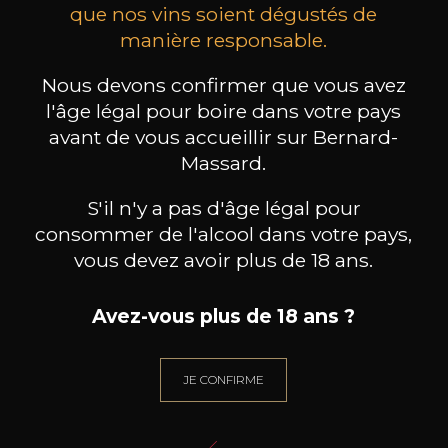
que nos vins soient dégustés de
manière responsable.
MAISON BROTTE
CHAMPAGNE DEUTZ
CH
Esprit Côtes du Rhône
Blanc de Blancs
Nous devons confirmer que vous avez
2023
2019
l'âge légal pour boire dans votre pays
199
/
Produit indisponible
avant de vous accueillir sur Bernard-
150cl /
75
,86€
Massard.
S'il n'y a pas d'âge légal pour
consommer de l'alcool dans votre pays,
vous devez avoir plus de 18 ans.
BESOIN D’UN CONSEIL ?
Avez-vous plus de 18 ans ?
NOTRE SOMMELIER VOUS ACCOMPAGNE
JE ME LAISSE GUIDER
JE CONFIRME