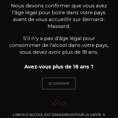
ceux-ci
Nous devons confirmer que vous avez
l'âge légal pour boire dans votre pays
avant de vous accueillir sur Bernard-
Massard.
S'il n'y a pas d'âge légal pour
consommer de l'alcool dans votre pays,
vous devez avoir plus de 18 ans.
Avez-vous plus de 18 ans ?
JE CONFIRME
BERNARD-MASSARD
BERNARD-MASSARD
BE
Gewürztraminer GPC AOP
Elbling Rosé MN AOP
2024
2025
L’ABUS D’ALCOOL EST DANGEREUX POUR LA SANTÉ. À