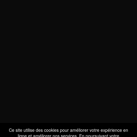
NOUS SOMMES
CERTIFIÉS BIO
LU-BIO-07
Ce site utilise des cookies pour améliorer votre expérience en
ligne et améliorer nos services. En poursuivant votre