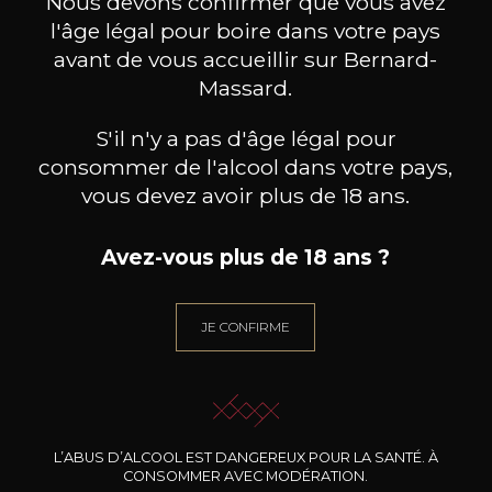
Nous devons confirmer que vous avez
l'âge légal pour boire dans votre pays
avant de vous accueillir sur Bernard-
Massard.
S'il n'y a pas d'âge légal pour
consommer de l'alcool dans votre pays,
vous devez avoir plus de 18 ans.
Avez-vous plus de 18 ans ?
JE CONFIRME
ZEMMER PETER
ZEMMER PETER
Lagrein Raut
Lagrein Raut
2024
2023
13
13
L’ABUS D’ALCOOL EST DANGEREUX POUR LA SANTÉ. À
75cl /
75cl /
75
CONSOMMER AVEC MODÉRATION.
,68€
,68€