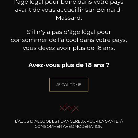
l'âge légal pour boire dans votre pays
avant de vous accueillir sur Bernard-
Massard.
S'il n'y a pas d'âge légal pour
consommer de l'alcool dans votre pays,
vous devez avoir plus de 18 ans.
Avez-vous plus de 18 ans ?
JE CONFIRME
DOMAINE CLOS DES
DOMAINE CLOS DES
DO
ROCHERS
ROCHERS
Petite Fleur des Rochers
Prototype Chardonnay
Pinot 
Sauvignon Blanc
2024
2025
20
39
75cl /
75cl /
7
,46€
,90€
L’ABUS D’ALCOOL EST DANGEREUX POUR LA SANTÉ. À
CONSOMMER AVEC MODÉRATION.