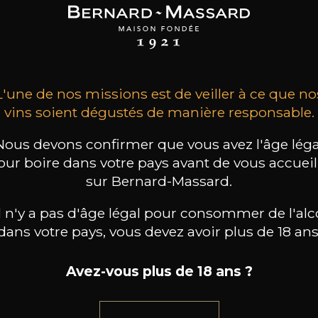
ROCHERS
ROCHERS
ROCHERS
type Chardonnay
Petite Fleur des
Pinot Gris Grand
Rochers Sauvignon
Premier Cru
2024
Blanc
2025
2025
39
20
13
/
75cl /
75cl /
,90€
,46€
,40€
L'une de nos missions est de veiller à ce que no
vins soient dégustés de manière responsable.
Nous devons confirmer que vous avez l'âge léga
our boire dans votre pays avant de vous accueill
sur Bernard-Massard.
il n'y a pas d'âge légal pour consommer de l'alc
dans votre pays, vous devez avoir plus de 18 ans
Avez-vous plus de 18 ans ?