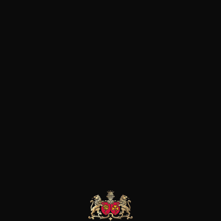
rendements, des vendanges sél
approche raisonnée de la vitic
Rochers exploite plus de 35 d
terroirs très variés à dominante
INE CLOS DES
DOMAINE CLOS DES
DOMAINE CLOS DES