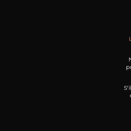
Proto
75cl 
p
S'