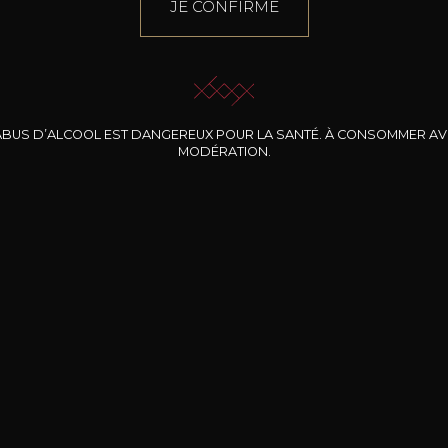
JE CONFIRME
ABUS D’ALCOOL EST DANGEREUX POUR LA SANTÉ. À CONSOMMER A
MODÉRATION.
INE CLOS DES
BERNARD-MASSARD
CHÂTEAU DE
ROCHERS
PIBARNON
Pinot Noir Rosé MN
AOP
etite Fleur des
Bandol Rosé
ochers Rosé
2024
2024
2024
cl /
17
,04
75cl /
13
,40
75cl /
34
,75
15
12
31
,34€
,06€
,27€