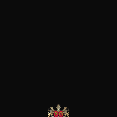
qualité et d’une pureté uniqu
rendements, des vendanges sél
approche raisonnée de la vitic
Rochers exploite plus de 35 d
terroirs très variés à dominante