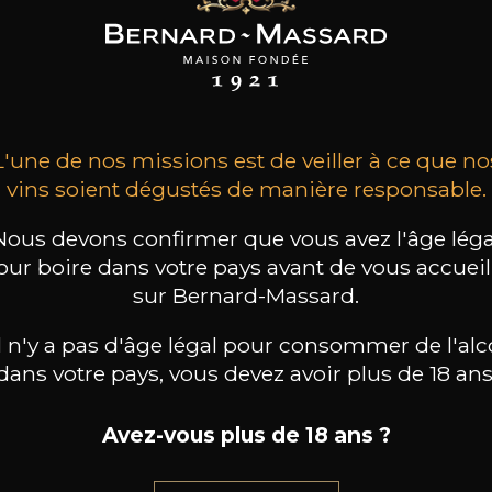
INE CLOS DES
DOMAINE CLOS DES
DOMAINE CLOS DES
ROCHERS
ROCHERS
ROCHERS
ite Fleur des
Prototype Chardonnay
Pinot Gris Grand
ers Sauvignon
Premier Cru
2024
Blanc
2025
2025
20
39
13
/
75cl /
75cl /
,46€
,90€
,40€
L'une de nos missions est de veiller à ce que no
vins soient dégustés de manière responsable.
Nous devons confirmer que vous avez l'âge léga
our boire dans votre pays avant de vous accueill
sur Bernard-Massard.
il n'y a pas d'âge légal pour consommer de l'alc
dans votre pays, vous devez avoir plus de 18 ans
Avez-vous plus de 18 ans ?