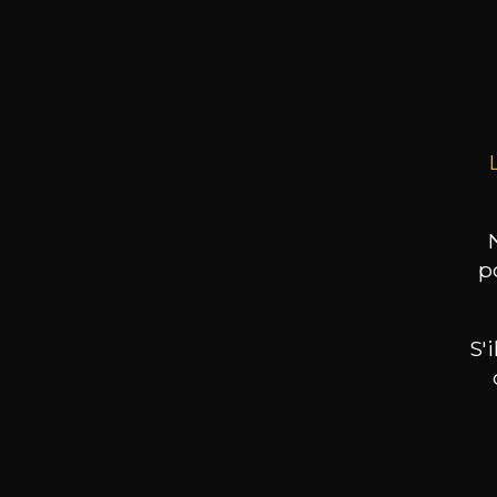
DOMA
Pet
Roch
75cl 
p
S'