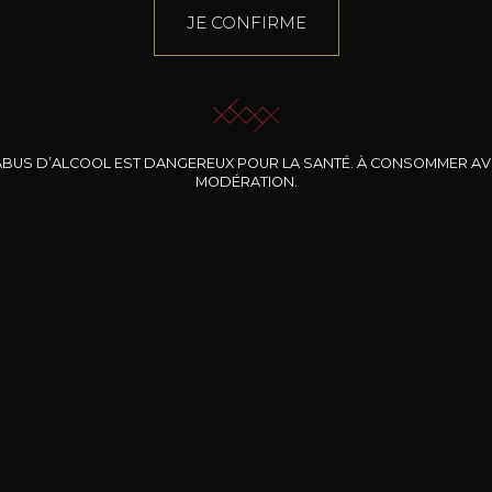
JE CONFIRME
ABUS D’ALCOOL EST DANGEREUX POUR LA SANTÉ. À CONSOMMER A
MODÉRATION.
INE CLOS DES
BERNARD-MASSARD
CHÂTEAU DE
ROCHERS
PIBARNON
Pinot Noir Rosé MN
AOP
etite Fleur des
Bandol Rosé
ochers Rosé
2024
2024
2024
cl /
17
,04
75cl /
13
,40
75cl /
34
,75
15
12
31
,34€
,06€
,27€