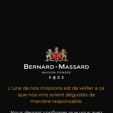
MAISON BROTTE
CHAMPAGNE DEUTZ
CH
Esprit Côtes du Rhône
Blanc de Blancs
L'une de nos missions est de veiller à ce
2023
2019
que nos vins soient dégustés de
manière responsable.
199
/
Produit indisponible
150cl /
75
,86€
Nous devons confirmer que vous avez