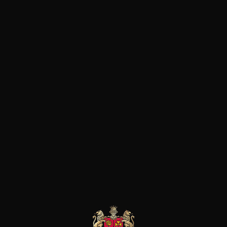
Acidulé et vif
BBQ
Agrumes
Tex mex
Floral
Pâtes
Fruité à chair blanc
Pizza
Fruits rouges
Plat végétarien
Minéral et salin
Poisson et crustacé
Viande blanche
Culture
biodynamique
les clients qui ont acheté ce
produit ont également acheté
ceux-ci