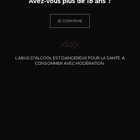
Avez-vous plus de 18 ans ?
JE CONFIRME
BESOIN D’UN CONSEIL ?
NOTRE SOMMELIER VOUS ACCOMPAGNE
JE ME LAISSE GUIDER
L’ABUS D’ALCOOL EST DANGEREUX POUR LA SANTÉ. À
CONSOMMER AVEC MODÉRATION.
Nos promotions