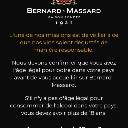
L'une de nos missions est de veiller à ce
que nos vins soient dégustés de
manière responsable.
Nous devons confirmer que vous avez
l'âge légal pour boire dans votre pays
avant de vous accueillir sur Bernard-
Massard.
CHÂTEAU LA TOUR DE
CHÂTEAU LA TOUR DE
CHÂ
L'EVEQUE
L'EVEQUE
S'il n'y a pas d'âge légal pour
Pétale de Rose
Noir et Or
consommer de l'alcool dans votre pays,
2024
2019
vous devez avoir plus de 18 ans.
33
150cl /
38
,75
34
75cl /
75
,35€
,87€