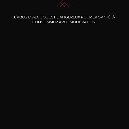
Nos promotions
L’ABUS D’ALCOOL EST DANGEREUX POUR LA SANTÉ. À
CONSOMMER AVEC MODÉRATION.
DOMAINE CLOS DES
BERNARD-MASSARD
CHÂ
ROCHERS
Pinot Noir Rosé MN AOP