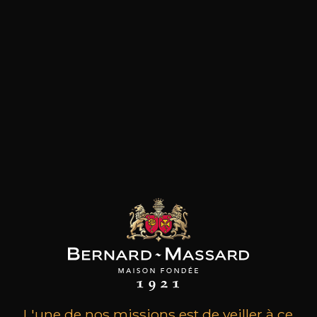
les clients qui ont acheté ce
produit ont également acheté
ceux-ci
L'une de nos missions est de veiller à ce