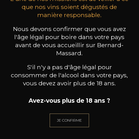
que nos vins soient dégustés de
manière responsable.
MAISON BROTTE
LEIZAOLA
DO
Esprit Côtes du Rhône
Paloma del Sacramento Rioja
Nous devons confirmer que vous avez
Pet
2023
2022
l'âge légal pour boire dans votre pays
avant de vous accueillir sur Bernard-
18
/
Produit indisponible
75cl /
75
Massard.
,72€
S'il n'y a pas d'âge légal pour
consommer de l'alcool dans votre pays,
vous devez avoir plus de 18 ans.
BESOIN D’UN CONSEIL ?
Avez-vous plus de 18 ans ?
NOTRE SOMMELIER VOUS ACCOMPAGNE
JE CONFIRME
JE ME LAISSE GUIDER