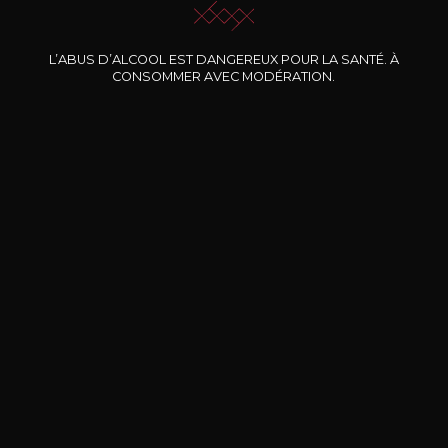
Nos promotions
L’ABUS D’ALCOOL EST DANGEREUX POUR LA SANTÉ. À
CONSOMMER AVEC MODÉRATION.
DOMAINE CLOS DES
BERNARD-MASSARD
CHÂ
ROCHERS
Pinot Noir Rosé MN AOP