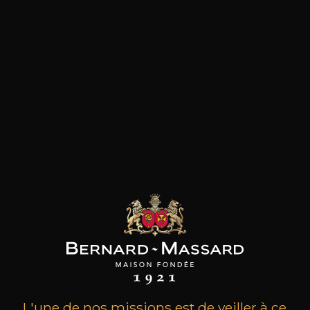
les clients qui ont acheté ce
produit ont également acheté
ceux-ci
L'une de nos missions est de veiller à ce