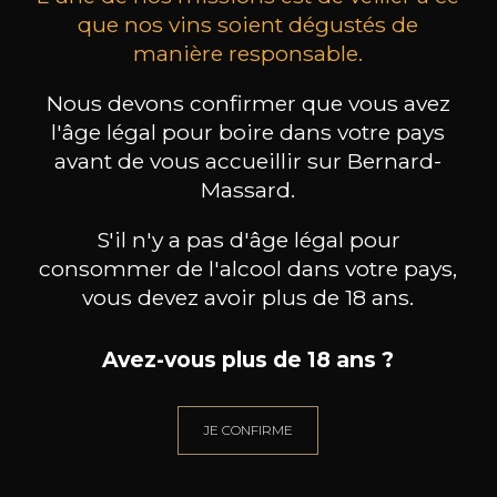
que nos vins soient dégustés de
manière responsable.
MAISON BROTTE
CHAMPAGNE DEUTZ
CH
Esprit Côtes du Rhône
Blanc de Blancs
Nous devons confirmer que vous avez
2023
2019
l'âge légal pour boire dans votre pays
avant de vous accueillir sur Bernard-
199
/
Produit indisponible
150cl /
75
Massard.
,86€
S'il n'y a pas d'âge légal pour
consommer de l'alcool dans votre pays,
vous devez avoir plus de 18 ans.
BESOIN D’UN CONSEIL ?
Avez-vous plus de 18 ans ?
NOTRE SOMMELIER VOUS ACCOMPAGNE
JE CONFIRME
JE ME LAISSE GUIDER