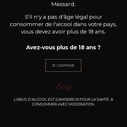
BESOIN D’UN CONSEIL ?
Massard.
NOTRE SOMMELIER VOUS ACCOMPAGNE
S'il n'y a pas d'âge légal pour
JE ME LAISSE GUIDER
consommer de l'alcool dans votre pays,
vous devez avoir plus de 18 ans.
Avez-vous plus de 18 ans ?
Nos promotions
JE CONFIRME
L’ABUS D’ALCOOL EST DANGEREUX POUR LA SANTÉ. À
CONSOMMER AVEC MODÉRATION.