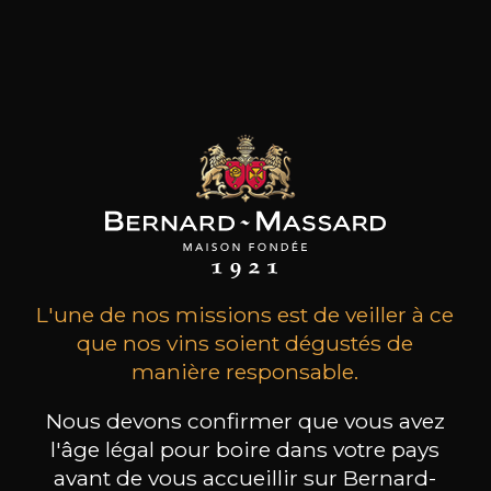
MAISON BROTTE
CHAMPAGNE DEUTZ
CH
Esprit Côtes du Rhône
Blanc de Blancs
2023
2019
199
/
Produit indisponible
L'une de nos missions est de veiller à ce
150cl /
75
,86€
que nos vins soient dégustés de
manière responsable.
Nous devons confirmer que vous avez
l'âge légal pour boire dans votre pays
avant de vous accueillir sur Bernard-