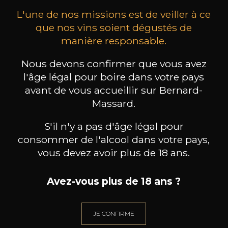
L'une de nos missions est de veiller à ce
que nos vins soient dégustés de
manière responsable.
Nous devons confirmer que vous avez
MAISON BROTTE
CHAMPAGNE DEUTZ
CH
l'âge légal pour boire dans votre pays
Esprit Côtes du Rhône
Blanc de Blancs
2023
2019
avant de vous accueillir sur Bernard-
Massard.
199
/
Produit indisponible
150cl /
75
,86€
S'il n'y a pas d'âge légal pour
consommer de l'alcool dans votre pays,
vous devez avoir plus de 18 ans.
Avez-vous plus de 18 ans ?
BESOIN D’UN CONSEIL ?
NOTRE SOMMELIER VOUS ACCOMPAGNE
JE CONFIRME