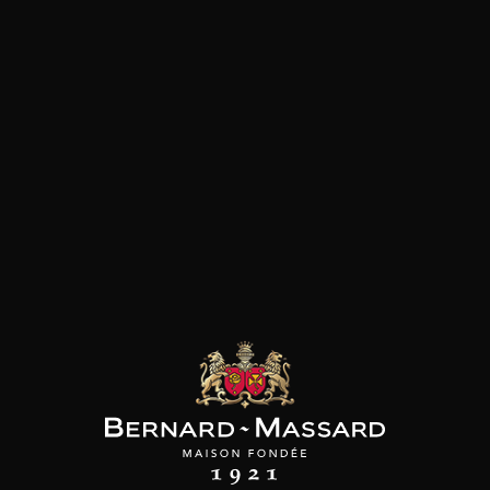
Fromage
Viande rouge
les clients qui ont acheté ce
produit ont également acheté
ceux-ci