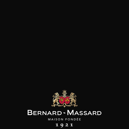
Fromage
Viande rouge
les clients qui ont acheté ce
produit ont également acheté
ceux-ci