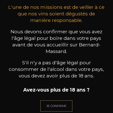
L'une de nos missions est de veiller à ce
que nos vins soient dégustés de
manière responsable.
Nous devons confirmer que vous avez
MAISON BROTTE
CHAMPAGNE DEUTZ
CH
l'âge légal pour boire dans votre pays
Esprit Côtes du Rhône
Blanc de Blancs
2023
2019
avant de vous accueillir sur Bernard-
Massard.
199
/
Produit indisponible
150cl /
75
,86€
S'il n'y a pas d'âge légal pour
consommer de l'alcool dans votre pays,
vous devez avoir plus de 18 ans.
Avez-vous plus de 18 ans ?
BESOIN D’UN CONSEIL ?
NOTRE SOMMELIER VOUS ACCOMPAGNE
JE CONFIRME