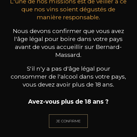
L'une de nos missions est de veiller à ce
que nos vins soient dégustés de
manière responsable.
MAISON BROTTE
CHAMPAGNE DEUTZ
CH
Nous devons confirmer que vous avez
Esprit Côtes du Rhône
Blanc de Blancs
2023
2019
l'âge légal pour boire dans votre pays
avant de vous accueillir sur Bernard-
199
/
Produit indisponible
Massard.
150cl /
75
,86€
S'il n'y a pas d'âge légal pour
consommer de l'alcool dans votre pays,
vous devez avoir plus de 18 ans.
Avez-vous plus de 18 ans ?
BESOIN D’UN CONSEIL ?
NOTRE SOMMELIER VOUS ACCOMPAGNE
JE CONFIRME
JE ME LAISSE GUIDER