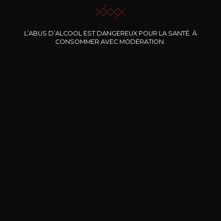
L’ABUS D’ALCOOL EST DANGEREUX POUR LA SANTÉ. À
Nos promotions
CONSOMMER AVEC MODÉRATION.
DOMAINE CLOS DES
BERNARD-MASSARD
CHÂ