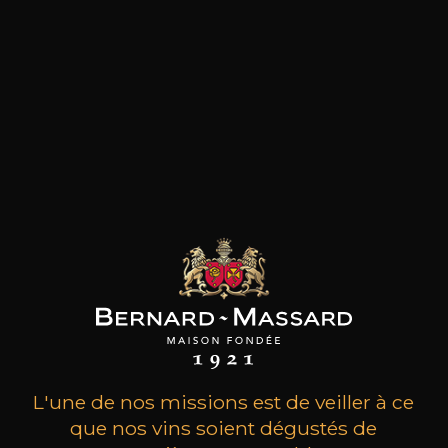
et plus ancienne compagnie britannique de
Porto établie au Portugal. Plusieurs générations
de Warre se succèdent à sa tête avec plus
récemment de nouveaux partenaires qui l’ont
rejoint comme la famille Symington. Pour
élaborer ses vins, la compagnie dispose de 3 des
meilleurs domaines de la vallée du Douro : la
Quinta da Cavadinha dans la vallée de Pinhao, la
Quinta da Retiro et la Quinta da Telhada. En
plus, elle possède également des vignobles
appartenant à la famille Symington : la Quinta
do Alvito et la Quinta das Netas. Alliant
techniques traditionnelles et innovations comme
la création de « lagar automatiques », Warre’s
continue d’élaborer des portos de renom
comme en témoignent les nombreuses
récompenses reçues.
L'une de nos missions est de veiller à ce
que nos vins soient dégustés de