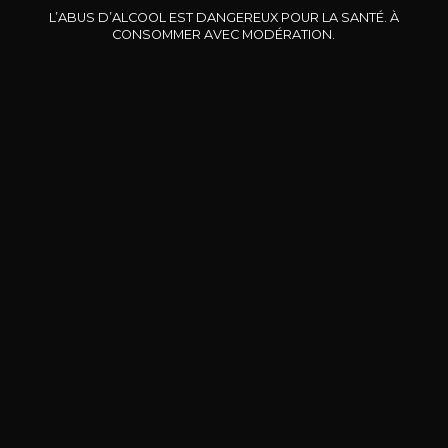
Late Bottled Vintage Port
Heritage Ruby Port
L’ABUS D’ALCOOL EST DANGEREUX POUR LA SANTÉ. À
2010
28
10
CONSOMMER AVEC MODÉRATION.
75cl /
75cl /
75
,67€
,53€
BESOIN D’UN CONSEIL ?
NOTRE SOMMELIER VOUS ACCOMPAGNE
JE ME LAISSE GUIDER
Nos promotions