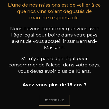
L'une de nos missions est de veiller à ce
que nos vins soient dégustés de
manière responsable.
Nous devons confirmer que vous avez
FRANZ KELLER
FRANZ KELLER
Steinriese Spätburgunder
Schlossberg Spätburgunder
Ense
l'âge légal pour boire dans votre pays
2022
2022
avant de vous accueillir sur Bernard-
Massard.
136
96
75cl /
75cl /
75
,80€
,90€
S'il n'y a pas d'âge légal pour
consommer de l'alcool dans votre pays,
vous devez avoir plus de 18 ans.
Avez-vous plus de 18 ans ?
BESOIN D’UN CONSEIL ?
NOTRE SOMMELIER VOUS ACCOMPAGNE
JE CONFIRME
JE ME LAISSE GUIDER