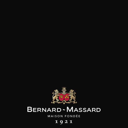
Groseilles
les clients qui ont acheté ce
produit ont également acheté
ceux-ci