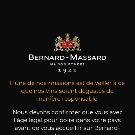
Depuis sept générations, elle reste inspirée par
les mêmes valeurs: un attachement héréditaire
à la Bourgogne, une passion instinctive des
terroirs, un respect inné des hommes et du
travail.
les clients qui ont acheté ce
produit ont également acheté
ceux-ci
L'une de nos missions est de veiller à ce
que nos vins soient dégustés de
manière responsable.
Nous devons confirmer que vous avez
l'âge légal pour boire dans votre pays
avant de vous accueillir sur Bernard-