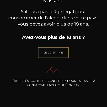
Massard.
S'il n'y a pas d'âge légal pour
consommer de l'alcool dans votre pays,
vous devez avoir plus de 18 ans.
Avez-vous plus de 18 ans ?
DOMAINE J.FAIVELEY
DOMAINE J.FAIVELEY
DO
Ladoix « Les Marnes Blanches »
Bourgogne
Mercu
Côte de Beaune
2024
JE CONFIRME
2024
36
26
75cl /
75cl /
75
,48€
,85€
L’ABUS D’ALCOOL EST DANGEREUX POUR LA SANTÉ. À
CONSOMMER AVEC MODÉRATION.
BESOIN D’UN CONSEIL ?