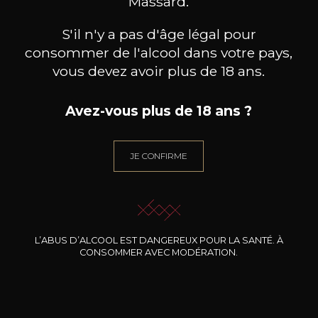
Massard.
S'il n'y a pas d'âge légal pour
consommer de l'alcool dans votre pays,
vous devez avoir plus de 18 ans.
Avez-vous plus de 18 ans ?
DOMAINE J.FAIVELEY
DOMAINE J.FAIVELEY
DO
Ladoix « Les Marnes Blanches »
Bourgogne
Mercu
Côte de Beaune
2024
JE CONFIRME
2024
36
26
75cl /
75cl /
75
,48€
,85€
L’ABUS D’ALCOOL EST DANGEREUX POUR LA SANTÉ. À
CONSOMMER AVEC MODÉRATION.
BESOIN D’UN CONSEIL ?