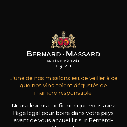
Depuis sept générations, elle reste inspirée par
les mêmes valeurs: un attachement héréditaire
à la Bourgogne, une passion instinctive des
terroirs, un respect inné des hommes et du
travail.
les clients qui ont acheté ce
produit ont également acheté
ceux-ci
L'une de nos missions est de veiller à ce
que nos vins soient dégustés de
manière responsable.
Nous devons confirmer que vous avez
l'âge légal pour boire dans votre pays
avant de vous accueillir sur Bernard-