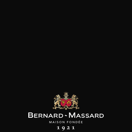
EAU LA TOUR
CHÂTEAU LA TOUR
CHÂTEAU LA TOUR
 L'EVEQUE
DE L'EVEQUE
DE L'EVEQUE
tale de Rose
Pétale de Rose
Cuvée Cinsault
2025
2024
17
14
150cl /
38
,75
34
 /
75cl /
,14€
,76€
,87€