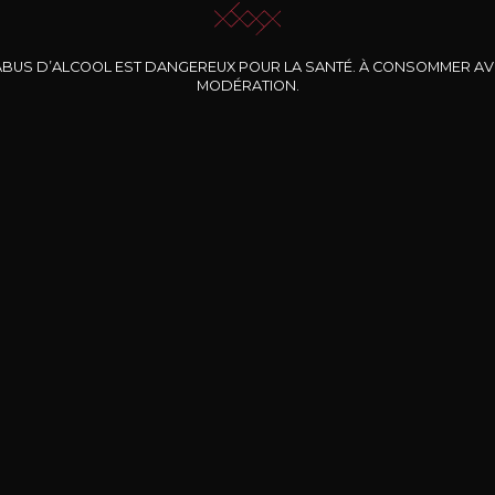
ABUS D’ALCOOL EST DANGEREUX POUR LA SANTÉ. À CONSOMMER A
MODÉRATION.
INE CLOS DES
BERNARD-MASSARD
CHÂTEAU DE
ROCHERS
PIBARNON
Pinot Noir Rosé MN
AOP
etite Fleur des
Bandol Rosé
ochers Rosé
2024
2024
2024
cl /
17
,04
75cl /
13
,40
75cl /
34
,75
15
12
31
,34€
,06€
,27€
Livraison Gratuite
Sécurisé
Livrais
À partir de 200€ d’achat
e 100% sécurisé
Sur votre lieu de tr