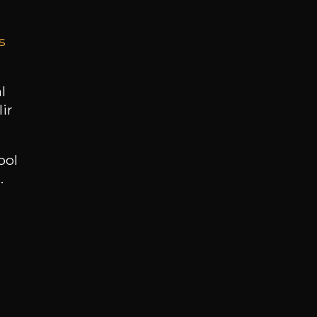
s
BESOIN D’UN CONSEIL ?
NOTRE SOMMELIER VOUS ACCOMPAGNE
l
ir
JE ME LAISSE GUIDER
ool
.