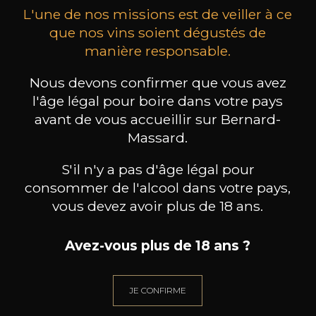
L'une de nos missions est de veiller à ce
que nos vins soient dégustés de
manière responsable.
Nous devons confirmer que vous avez
PEDRO PARRA
PEDRO PARRA
Miles
Newk
l'âge légal pour boire dans votre pays
2023
2023
avant de vous accueillir sur Bernard-
Massard.
70
70
75cl /
75cl /
75
,20€
,20€
S'il n'y a pas d'âge légal pour
consommer de l'alcool dans votre pays,
vous devez avoir plus de 18 ans.
Avez-vous plus de 18 ans ?
BESOIN D’UN CONSEIL ?
NOTRE SOMMELIER VOUS ACCOMPAGNE
JE CONFIRME
JE ME LAISSE GUIDER