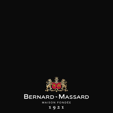
Salinité
les clients qui ont acheté ce
produit ont également acheté
ceux-ci