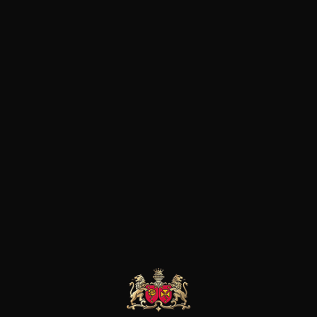
ibre et rafraichit l’ensemble. Nette, finement astringente
aussi du pain grillé, une touche de beurre et une pointe 
SON BROTTE
CHAMPAGNE DEUTZ
CHAMPAGNE DEUTZ
 Côtes du Rhône
Blanc de Blancs
Blanc de Blancs