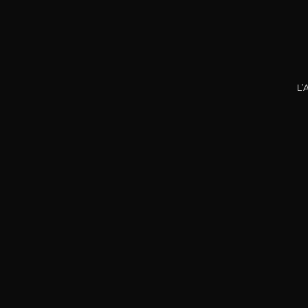
L’
DOMA
La P
R
75