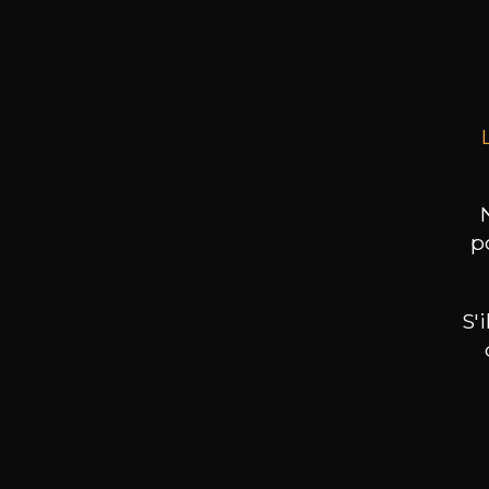
Produi
p
S'
Nos promotions