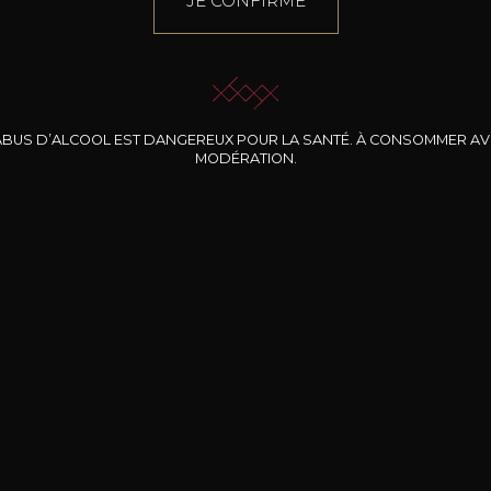
JE CONFIRME
ABUS D’ALCOOL EST DANGEREUX POUR LA SANTÉ. À CONSOMMER A
MODÉRATION.
INE CLOS DES
BERNARD-MASSARD
CHÂTEAU DE
ROCHERS
PIBARNON
Pinot Noir Rosé MN
AOP
etite Fleur des
Bandol Rosé
ochers Rosé
2024
2024
2024
cl /
17
,04
75cl /
13
,40
75cl /
34
,75
15
12
31
,34€
,06€
,27€