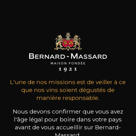
maker » passionné, souvent qualifié
d’empêcheur de tourner en rond, il parcourt le
vignoble du Languedoc Roussillon pour
dénicher les vignes et les terroirs qui
correspondent à sa philosophie du vin.
les clients qui ont acheté ce
produit ont également acheté
ceux-ci
L'une de nos missions est de veiller à ce
que nos vins soient dégustés de
manière responsable.
Nous devons confirmer que vous avez
l'âge légal pour boire dans votre pays
avant de vous accueillir sur Bernard-
Massard.