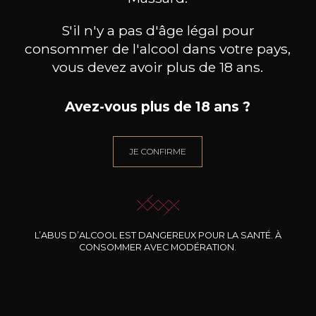
S'il n'y a pas d'âge légal pour
consommer de l'alcool dans votre pays,
vous devez avoir plus de 18 ans.
Avez-vous plus de 18 ans ?
JEFF CARREL
JEFF CARREL
Les Darons
Les Darons
D
2024
2023
JE CONFIRME
9
19
75cl /
150cl /
7
,24€
,31€
L’ABUS D’ALCOOL EST DANGEREUX POUR LA SANTÉ. À
CONSOMMER AVEC MODÉRATION.
BESOIN D’UN CONSEIL ?
NOTRE SOMMELIER VOUS ACCOMPAGNE