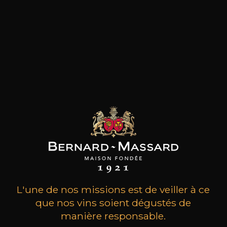
le domaine familial. Puis, en 1985, il passe ses 16
hectares de gamay en bio et se met à produire
des vins naturels du Beaujolais en A.O.P.
Morgon. Jean Foillard décide d’appliquer les
principes d’une agriculture Biologique dans les
vignes de son domaine, d’ailleurs en cours de
certification. Et les cuvaisons se font le plus
naturellement possible avec les gamay vinifiés
en vendange entière et en macération
carbonique à basse température avec une
utilisation minimale du dioxyde de soufre.
Pionnier redoutable, au fil des ans et des
expériences, Jean Foillard fait partie des grands
noms incontournables du Beaujolais.
L'une de nos missions est de veiller à ce
les clients qui ont acheté ce
que nos vins soient dégustés de
produit ont également acheté
manière responsable.