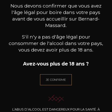
ceux-ci
Nous devons confirmer que vous avez
l'âge légal pour boire dans votre pays
avant de vous accueillir sur Bernard-
Massard.
S'il n'y a pas d'âge légal pour
consommer de l'alcool dans votre pays,
vous devez avoir plus de 18 ans.
Avez-vous plus de 18 ans ?
JE CONFIRME
DOMAINE JEAN FOILLARD
DOMAINE JEAN FOILLARD
DOMA
Morgon Côte du Py
Morgon Cuvée Corcelette
2024
2024
L’ABUS D’ALCOOL EST DANGEREUX POUR LA SANTÉ. À