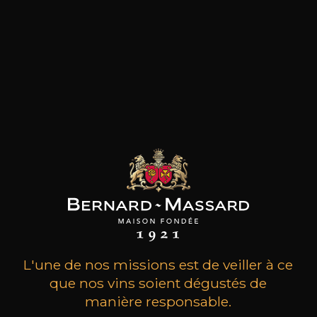
le domaine familial. Puis, en 1985, il passe ses 16
hectares de gamay en bio et se met à produire
des vins naturels du Beaujolais en A.O.P.
Morgon. Jean Foillard décide d’appliquer les
principes d’une agriculture Biologique dans les
vignes de son domaine, d’ailleurs en cours de
certification. Et les cuvaisons se font le plus
naturellement possible avec les gamay vinifiés
en vendange entière et en macération
carbonique à basse température avec une
utilisation minimale du dioxyde de soufre.
Pionnier redoutable, au fil des ans et des
expériences, Jean Foillard fait partie des grands
noms incontournables du Beaujolais.
L'une de nos missions est de veiller à ce
les clients qui ont acheté ce
que nos vins soient dégustés de
produit ont également acheté
manière responsable.