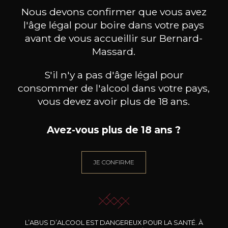
ceux-ci
Nous devons confirmer que vous avez
l'âge légal pour boire dans votre pays
avant de vous accueillir sur Bernard-
Massard.
S'il n'y a pas d'âge légal pour
consommer de l'alcool dans votre pays,
vous devez avoir plus de 18 ans.
Avez-vous plus de 18 ans ?
JE CONFIRME
DOMAINE JEAN FOILLARD
DOMAINE JEAN FOILLARD
DOMA
Morgon Côte du Py
Morgon Cuvée Corcelette
2024
2024
L’ABUS D’ALCOOL EST DANGEREUX POUR LA SANTÉ. À