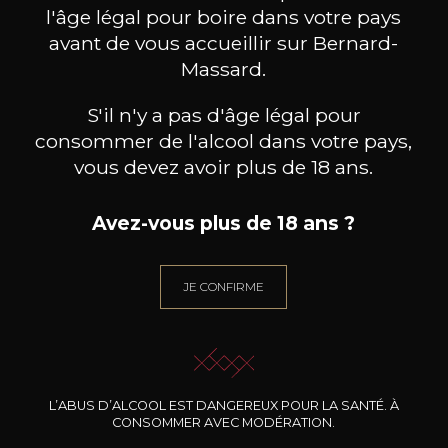
l'âge légal pour boire dans votre pays
avant de vous accueillir sur Bernard-
Massard.
S'il n'y a pas d'âge légal pour
consommer de l'alcool dans votre pays,
vous devez avoir plus de 18 ans.
Avez-vous plus de 18 ans ?
JE CONFIRME
DOMAINE JEAN FOILLARD
DOMAINE JEAN FOILLARD
DOMA
Morgon Côte du Py
Morgon Cuvée Corcelette
2024
2024
33
32
L’ABUS D’ALCOOL EST DANGEREUX POUR LA SANTÉ. À
75cl /
75cl /
75
,70€
,83€
CONSOMMER AVEC MODÉRATION.