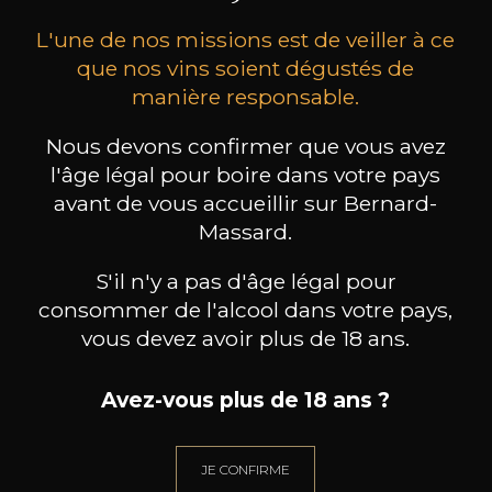
L'une de nos missions est de veiller à ce
que nos vins soient dégustés de
manière responsable.
Nous devons confirmer que vous avez
MAISON BROTTE
LEIZAOLA
DO
l'âge légal pour boire dans votre pays
Esprit Côtes du Rhône
Paloma del Sacramento Rioja
Pet
avant de vous accueillir sur Bernard-
2023
2022
Massard.
18
/
Produit indisponible
75cl /
75
,72€
S'il n'y a pas d'âge légal pour
consommer de l'alcool dans votre pays,
vous devez avoir plus de 18 ans.
Avez-vous plus de 18 ans ?
BESOIN D’UN CONSEIL ?
NOTRE SOMMELIER VOUS ACCOMPAGNE
JE CONFIRME