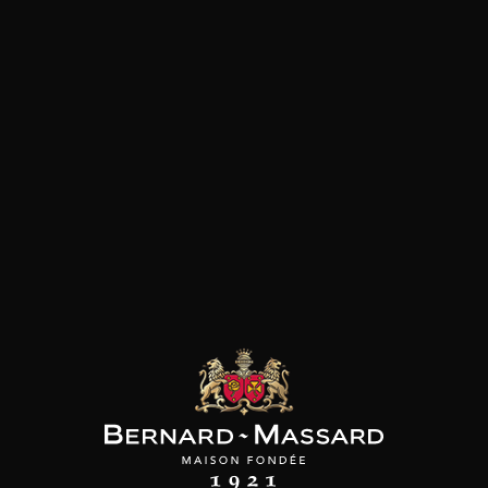
Fruits noirs
Plat végétarien
Fruits rouges
Fromage
Herbacé
Viande rouge
les clients qui ont acheté ce
produit ont également acheté
ceux-ci