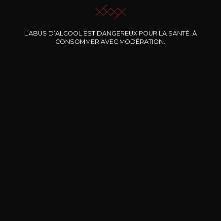
L’ABUS D’ALCOOL EST DANGEREUX POUR LA SANTÉ. À
Nos promotions
CONSOMMER AVEC MODÉRATION.
DOMAINE CLOS DES
BERNARD-MASSARD
CHÂ