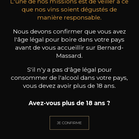
L'une de nos missions est de veiller à ce
que nos vins soient dégustés de
manière responsable.
MAISON BROTTE
CHAMPAGNE DEUTZ
CH
Nous devons confirmer que vous avez
Esprit Côtes du Rhône
Blanc de Blancs
2023
2019
l'âge légal pour boire dans votre pays
avant de vous accueillir sur Bernard-
199
/
Produit indisponible
Massard.
150cl /
75
,86€
S'il n'y a pas d'âge légal pour
consommer de l'alcool dans votre pays,
vous devez avoir plus de 18 ans.
Avez-vous plus de 18 ans ?
BESOIN D’UN CONSEIL ?
NOTRE SOMMELIER VOUS ACCOMPAGNE
JE CONFIRME
JE ME LAISSE GUIDER