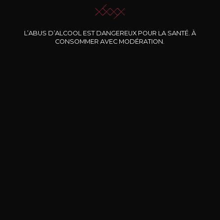
L’ABUS D’ALCOOL EST DANGEREUX POUR LA SANTÉ. À
Nos promotions
CONSOMMER AVEC MODÉRATION.
DOMAINE CLOS DES
BERNARD-MASSARD
CHÂ