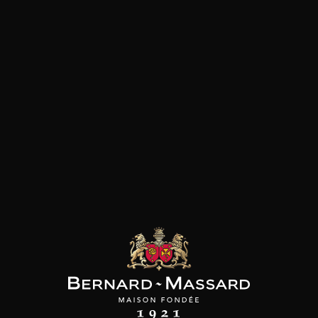
Plat végétarien
Fromage
Viande rouge
les clients qui ont acheté ce
produit ont également acheté
ceux-ci