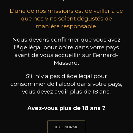
L'une de nos missions est de veiller à ce
que nos vins soient dégustés de
manière responsable.
Nous devons confirmer que vous avez
MAISON BROTTE
LEIZAOLA
DO
l'âge légal pour boire dans votre pays
Esprit Côtes du Rhône
Paloma del Sacramento Rioja
Pet
avant de vous accueillir sur Bernard-
2023
2022
Massard.
18
/
Produit indisponible
75cl /
75
,72€
S'il n'y a pas d'âge légal pour
consommer de l'alcool dans votre pays,
vous devez avoir plus de 18 ans.
Avez-vous plus de 18 ans ?
BESOIN D’UN CONSEIL ?
NOTRE SOMMELIER VOUS ACCOMPAGNE
JE CONFIRME